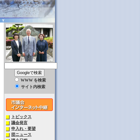
WWW を検索
サイト内検索
トピックス
▼
議会発言
▼
申入れ・要望
▼
団ニュース
▼