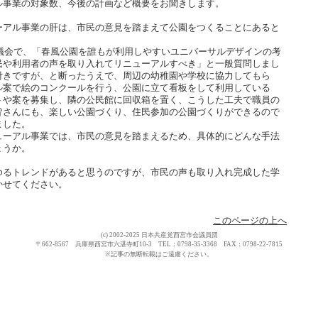
ル事業の対象数、今後の計画など概要をお聞きします。
ーアル事業の肝は、市民の意見を踏まえて公園をつくることにあると
月議会で、「春風公園を誰もが利用しやすいユニバーサルデザインの考
民や利用者の声を取り入れてリニューアルすべき」と一般質問しまし
付きですが、と断ったうえで、周辺の幼稚園や学校に協力してもら
ル案で絵のコンクールを行う、公園に立て看板をして利用している
トや案を募集し、隣の公民館に回収箱を置く、こうした工夫で職員の
皆さんにも、楽しい公園づくり、住民参加の公園づくりができるので
ました。
ーアル事業では、市民の意見を踏まえるため、具体的にどんな手法
ょうか。
ゆるトレンドがあると思うのですが、市民の声も取り入れ完成した学
かせてください。
このページの上へ
(c) 2002-2025 日本共産党西宮市会議員団
〒662-8567 兵庫県西宮市六湛寺町10-3 TEL：0798-35-3368 FAX：0798-22-7815
※記事の無断転載はご遠慮ください。