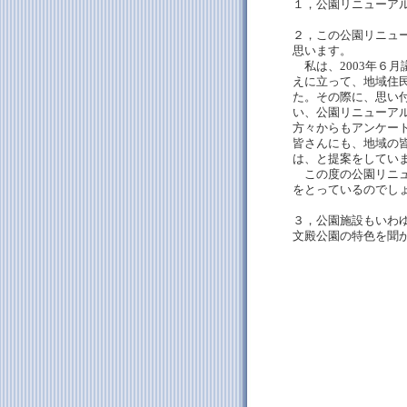
１，公園リニューア
２，この公園リニュ
思います。
私は、2003年６
えに立って、地域住
た。その際に、思い
い、公園リニューア
方々からもアンケー
皆さんにも、地域の
は、と提案をしてい
この度の公園リニュ
をとっているのでし
３，公園施設もいわ
文殿公園の特色を聞