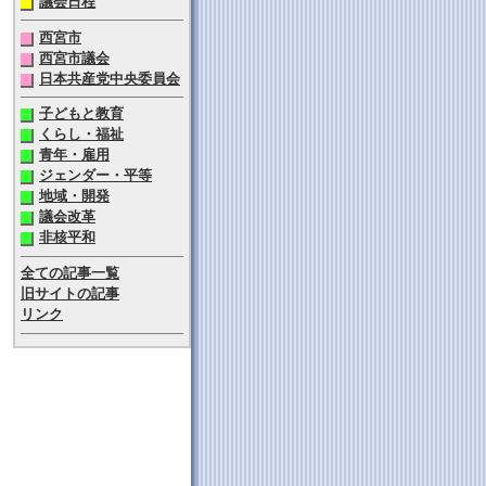
議会日程
▼
西宮市
▼
西宮市議会
▼
日本共産党中央委員会
▼
子どもと教育
▼
くらし・福祉
▼
青年・雇用
▼
ジェンダー・平等
▼
地域・開発
▼
議会改革
▼
非核平和
▼
全ての記事一覧
旧サイトの記事
リンク