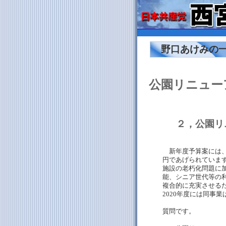
野口あけみの
公園リニュー
２，公園リ
新年度予算案には、
円であげられていま
施設の老朽化問題に
能、シニア世代等の
複合的に充実させる
2020年度には同事
質問です。